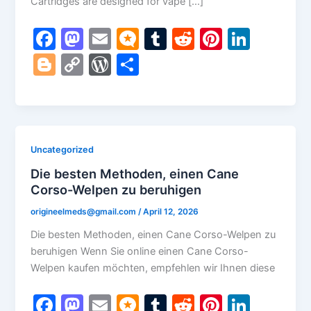
Cartridges are designed for vape […]
F
M
E
M
T
R
Pi
Li
a
a
m
ic
u
e
nt
n
Bl
C
W
S
c
st
ai
ro
m
d
er
k
o
o
or
h
e
o
l
.b
bl
di
e
e
g
p
d
ar
b
d
lo
r
t
st
dI
g
y
Pr
e
o
o
g
n
er
Li
e
Uncategorized
o
n
n
s
Die besten Methoden, einen Cane
k
Corso-Welpen zu beruhigen
k
s
origineelmeds@gmail.com
/
April 12, 2026
Die besten Methoden, einen Cane Corso-Welpen zu
beruhigen Wenn Sie online einen Cane Corso-
Welpen kaufen möchten, empfehlen wir Ihnen diese
F
M
E
M
T
R
Pi
Li