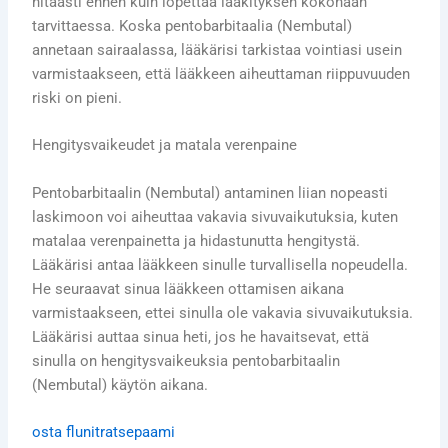
hitaasti ennen kuin lopettaa lääkityksen kokonaan
tarvittaessa. Koska pentobarbitaalia (Nembutal)
annetaan sairaalassa, lääkärisi tarkistaa vointiasi usein
varmistaakseen, että lääkkeen aiheuttaman riippuvuuden
riski on pieni.
Hengitysvaikeudet ja matala verenpaine
Pentobarbitaalin (Nembutal) antaminen liian nopeasti
laskimoon voi aiheuttaa vakavia sivuvaikutuksia, kuten
matalaa verenpainetta ja hidastunutta hengitystä.
Lääkärisi antaa lääkkeen sinulle turvallisella nopeudella.
He seuraavat sinua lääkkeen ottamisen aikana
varmistaakseen, ettei sinulla ole vakavia sivuvaikutuksia.
Lääkärisi auttaa sinua heti, jos he havaitsevat, että
sinulla on hengitysvaikeuksia pentobarbitaalin
(Nembutal) käytön aikana.
osta
flunitratsepaami