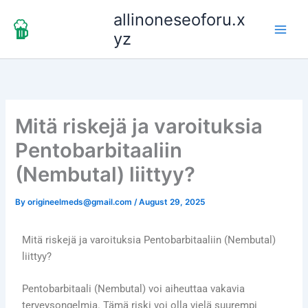
Skip
allinoneseoforu.x
to
yz
content
Mitä riskejä ja varoituksia
Pentobarbitaaliin
(Nembutal) liittyy?
By
origineelmeds@gmail.com
/
August 29, 2025
Mitä riskejä ja varoituksia Pentobarbitaaliin (Nembutal)
liittyy?
Pentobarbitaali (Nembutal) voi aiheuttaa vakavia
terveysongelmia. Tämä riski voi olla vielä suurempi