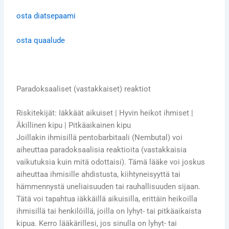
osta
diatsepaami
osta quaalude
Paradoksaaliset (vastakkaiset) reaktiot
Riskitekijät: Iäkkäät aikuiset | Hyvin heikot ihmiset |
Äkillinen kipu | Pitkäaikainen kipu
Joillakin ihmisillä pentobarbitaali (Nembutal) voi
aiheuttaa paradoksaalisia reaktioita (vastakkaisia
vaikutuksia kuin mitä odottaisi). Tämä lääke voi joskus
aiheuttaa ihmisille ahdistusta, kiihtyneisyyttä tai
hämmennystä uneliaisuuden tai rauhallisuuden sijaan.
Tätä voi tapahtua iäkkäillä aikuisilla, erittäin heikoilla
ihmisillä tai henkilöillä, joilla on lyhyt- tai pitkäaikaista
kipua. Kerro lääkärillesi, jos sinulla on lyhyt- tai