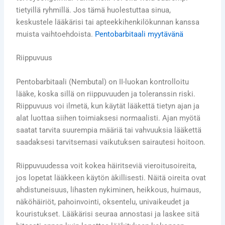
tietyillä ryhmillä. Jos tämä huolestuttaa sinua,
keskustele lääkärisi tai apteekkihenkilökunnan kanssa
muista vaihtoehdoista.
Pentobarbitaali myytävänä
Riippuvuus
Pentobarbitaali (Nembutal) on II-luokan kontrolloitu
lääke, koska sillä on riippuvuuden ja toleranssin riski.
Riippuvuus voi ilmetä, kun käytät lääkettä tietyn ajan ja
alat luottaa siihen toimiaksesi normaalisti. Ajan myötä
saatat tarvita suurempia määriä tai vahvuuksia lääkettä
saadaksesi tarvitsemasi vaikutuksen sairautesi hoitoon.
Riippuvuudessa voit kokea häiritseviä vieroitusoireita,
jos lopetat lääkkeen käytön äkillisesti. Näitä oireita ovat
ahdistuneisuus, lihasten nykiminen, heikkous, huimaus,
näköhäiriöt, pahoinvointi, oksentelu, univaikeudet ja
kouristukset. Lääkärisi seuraa annostasi ja laskee sitä