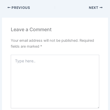
e
o
l
.b
bl
di
e
e
g
y
d
ar
PREVIOUS
NEXT
b
d
lo
r
t
st
dI
er
Li
Pr
e
o
o
g
n
n
e
o
n
k
s
Leave a Comment
k
s
Your email address will not be published.
Required
fields are marked
*
Type
here..