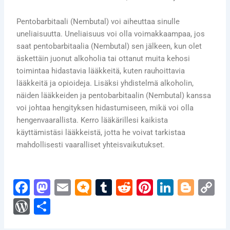
Pentobarbitaali (Nembutal) voi aiheuttaa sinulle
uneliaisuutta. Uneliaisuus voi olla voimakkaampaa, jos
saat pentobarbitaalia (Nembutal) sen jälkeen, kun olet
äskettäin juonut alkoholia tai ottanut muita kehosi
toimintaa hidastavia lääkkeitä, kuten rauhoittavia
lääkkeitä ja opioideja. Lisäksi yhdistelmä alkoholin,
näiden lääkkeiden ja pentobarbitaalin (Nembutal) kanssa
voi johtaa hengityksen hidastumiseen, mikä voi olla
hengenvaarallista. Kerro lääkärillesi kaikista
käyttämistäsi lääkkeistä, jotta he voivat tarkistaa
mahdollisesti vaaralliset yhteisvaikutukset.
F
M
E
M
T
R
Pi
Li
Bl
C
a
a
m
ic
u
e
nt
n
o
o
W
S
c
st
ai
ro
m
d
er
k
g
p
or
h