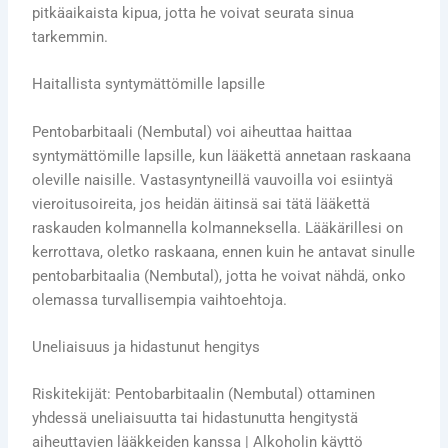
pitkäaikaista kipua, jotta he voivat seurata sinua
tarkemmin.
Haitallista syntymättömille lapsille
Pentobarbitaali (Nembutal) voi aiheuttaa haittaa
syntymättömille lapsille, kun lääkettä annetaan raskaana
oleville naisille. Vastasyntyneillä vauvoilla voi esiintyä
vieroitusoireita, jos heidän äitinsä sai tätä lääkettä
raskauden kolmannella kolmanneksella. Lääkärillesi on
kerrottava, oletko raskaana, ennen kuin he antavat sinulle
pentobarbitaalia (Nembutal), jotta he voivat nähdä, onko
olemassa turvallisempia vaihtoehtoja.
Uneliaisuus ja hidastunut hengitys
Riskitekijät: Pentobarbitaalin (Nembutal) ottaminen
yhdessä uneliaisuutta tai hidastunutta hengitystä
aiheuttavien lääkkeiden kanssa | Alkoholin käyttö