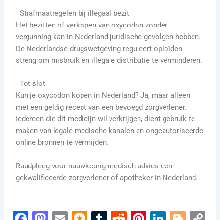
Strafmaatregelen bij illegaal bezit
Het bezitten of verkopen van oxycodon zonder
vergunning kan in Nederland juridische gevolgen hebben.
De Nederlandse drugswetgeving reguleert opioïden
streng om misbruik en illegale distributie te verminderen.
Tot slot
Kun je oxycodon kopen in Nederland? Ja, maar alleen
met een geldig recept van een bevoegd zorgverlener.
Iedereen die dit medicijn wil verkrijgen, dient gebruik te
maken van legale medische kanalen en ongeautoriseerde
online bronnen te vermijden.
Raadpleeg voor nauwkeurig medisch advies een
gekwalificeerde zorgverlener of apotheker in Nederland.
F
M
E
M
T
R
Pi
Li
Bl
C